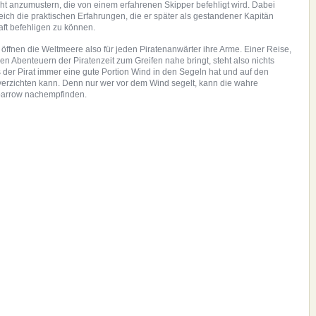
cht anzumustern, die von einem erfahrenen Skipper befehligt wird. Dabei
ich die praktischen Erfahrungen, die er später als gestandener Kapitän
ft befehligen zu können.
öffnen die Weltmeere also für jeden Piratenanwärter ihre Arme. Einer Reise,
n Abenteuern der Piratenzeit zum Greifen nahe bringt, steht also nichts
s der Pirat immer eine gute Portion Wind in den Segeln hat und auf den
erzichten kann. Denn nur wer vor dem Wind segelt, kann die wahre
parrow nachempfinden.