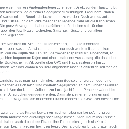
eere sein, um ein Piratenabenteuer zu erleben. Direkt vor der Haustür gibt
nen herrlichen Tag auf einer Segeljacht zu verbringen. Fast überall finden
uf warten mit der Segeljacht bezwungen zu werden. Doch wen es auf die
- und Ostsee und dem Mittelmeer näher liegende Ziele als die Karibischen
ie ganz Verwegenen haben natürlich alle Freiheiten sich für eine
 über den Pazifik zu entscheiden. Ganz nach Gusto und vor allem
der Segeljacht.
 der Korsaren mit Sicherheit unterscheiden, denn die modernen
n, haben, was die Ausstattung angeht, nur noch wenig mit den antiken
m. War die Kajüte des Kapitän Sparrow eher spartanisch eingerichtet, so
jachten bequemere Kojen und eine luxuriösere Ausstattung, die das Leben
 der Bordküche mit Mikrowelle über GPS und Radarsystem bis hin zur
rhanden, was das Wohnen an Bord angenehm macht. Schließlich soll man es
treiben.
wandeln, muss man nun nicht gleich zum Bootseigner werden oder eine
n machen es sich leicht und chartern Segeljachten an dem Binnengewässer
 soll. Von der kleinen Jolle bis zur Luxusjacht finden Piratenanwärter hier
nlichen Ansprüchen genügen werden. Dann steht einer erholsamen und
ts mehr im Wege und die modernen Piraten können alle Gewässer dieser Erde
ch zwar gerne als Piraten bewähren möchten, aber gar keine Ahnung vom
halb braucht man allerdings noch lange nicht auf den Traum von Freiheit
ch haben auch die echten Piraten ihre Reisen nicht gleich als Kapitän
l vom Leichtmatrosen hochgearbeitet. Deshalb gibt es für Landratten auch