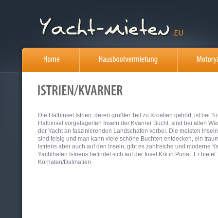
Die Halbinsel Istrien, deren größter Teil zu Kroatien gehört, ist bei T
Halbinsel vorgelagerten Inseln der Kvarner Bucht, sind bei allen Was
der Yacht an faszinierenden Landschafen vorbei. Die meisten Inseln
sind felsig und man kann viele schöne Buchten entdecken, ein trau
Istriens aber auch auf den Inseln, gibt es zahlreiche und moderne 
Yachthafen Istriens befindet sich auf der Insel Krk in Punat. Er bie
Kornaten/Dalmatien