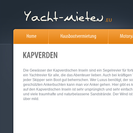
Die Gewässer der Kapverdischen Inseln sind ein Segelrevier für fort
ein Yachtrevier für alle, die das Abenteuer lieben. Auch bei kräftig
jeder Skipper sein Boot gut beherrschen. Wer Luxus benötigt, der soll
geschützten Ankerbuchten kann man vor Anker gehen. Hier gibt es k
auf den Kapverdischen Inseln ist sehr ursprünglich und sehr einfach.
und viele traumhafte und naturbelassene Sandstrände. Der Wind ist o
über mild.