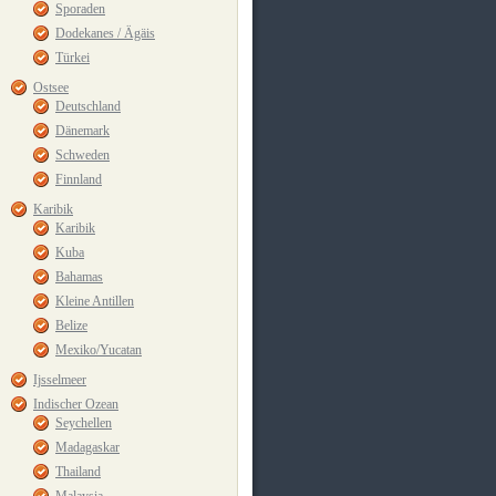
Sporaden
Dodekanes / Ägäis
Türkei
Ostsee
Deutschland
Dänemark
Schweden
Finnland
Karibik
Karibik
Kuba
Bahamas
Kleine Antillen
Belize
Mexiko/Yucatan
Ijsselmeer
Indischer Ozean
Seychellen
Madagaskar
Thailand