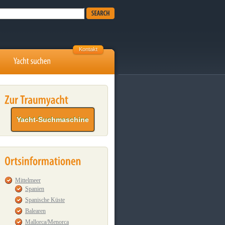
Kontakt
Yacht-Suchmaschine
Mittelmeer
Spanien
Spanische Küste
Balearen
Mallorca/Menorca