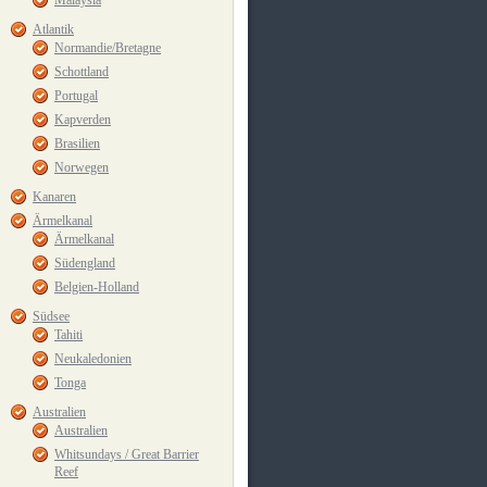
Malaysia
Atlantik
Normandie/Bretagne
Schottland
Portugal
Kapverden
Brasilien
Norwegen
Kanaren
Ärmelkanal
Ärmelkanal
Südengland
Belgien-Holland
Südsee
Tahiti
Neukaledonien
Tonga
Australien
Australien
Whitsundays / Great Barrier
Reef