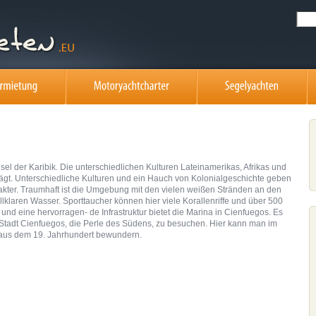
sel der Karibik. Die unterschiedlichen Kulturen Lateinamerikas, Afrikas und
gt. Unterschiedliche Kulturen und ein Hauch von Kolonialgeschichte geben
akter. Traumhaft ist die Umgebung mit den vielen weißen Stränden an den
lklaren Wasser. Sporttaucher können hier viele Korallenriffe und über 500
nd eine hervorragen- de Infrastruktur bietet die Marina in Cienfuegos. Es
 Stadt Cienfuegos, die Perle des Südens, zu besuchen. Hier kann man im
 aus dem 19. Jahrhundert bewundern.