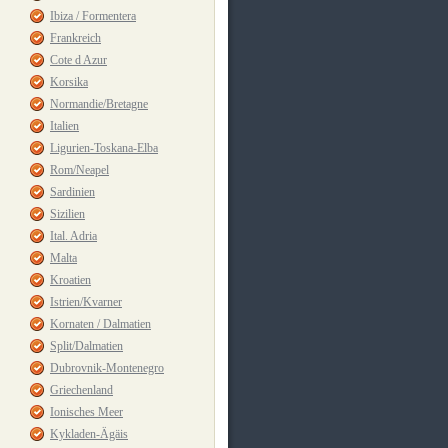
Ibiza / Formentera
Frankreich
Cote d Azur
Korsika
Normandie/Bretagne
Italien
Ligurien-Toskana-Elba
Rom/Neapel
Sardinien
Sizilien
Ital. Adria
Malta
Kroatien
Istrien/Kvarner
Kornaten / Dalmatien
Split/Dalmatien
Dubrovnik-Montenegro
Griechenland
Ionisches Meer
Kykladen-Ägäis