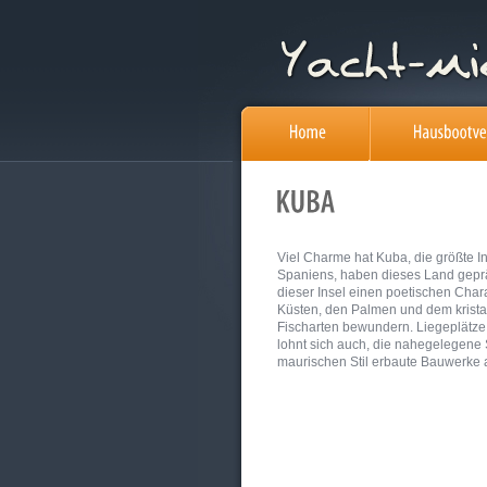
Viel Charme hat Kuba, die größte In
Spaniens, haben dieses Land geprä
dieser Insel einen poetischen Char
Küsten, den Palmen und dem kristal
Fischarten bewundern. Liegeplätze u
lohnt sich auch, die nahegelegene
maurischen Stil erbaute Bauwerke