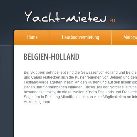
Bei Skippern sehr beliebt sind die Gewässer vor Holland und Belgi
und Calais erstrecken sich die Küstenregionen von Belgien und den
Festland vorgelagerten Inseln. An den Küsten und auf den Inseln gi
Baden und Sonnenbaden einladen. Dieser Teil der Nordsee ist für a
besonders attraktiv, da die reizvollen Küsten Englands und Frankrei
Segeltörn in Richtung Atlantik, so hat man viele Möglichkeiten an 
Anker zu gehen.