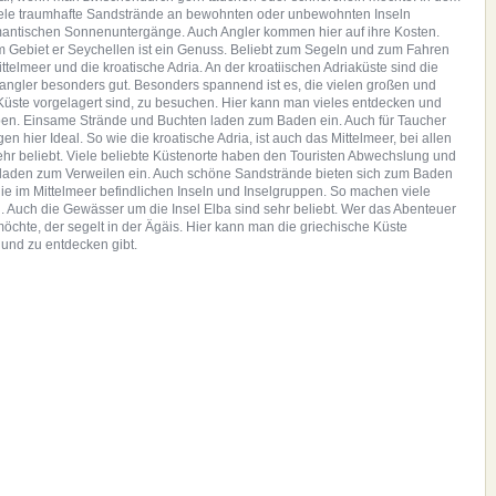
iele traumhafte Sandstrände an bewohnten oder unbewohnten Inseln
antischen Sonnenuntergänge. Auch Angler kommen hier auf ihre Kosten.
im Gebiet er Seychellen ist ein Genuss. Beliebt zum Segeln und zum Fahren
ttelmeer und die kroatische Adria. An der kroatiischen Adriaküste sind die
angler besonders gut. Besonders spannend ist es, die vielen großen und
n Küste vorgelagert sind, zu besuchen. Hier kann man vieles entdecken und
ben. Einsame Strände und Buchten laden zum Baden ein. Auch für Taucher
n hier Ideal. So wie die kroatische Adria, ist auch das Mittelmeer, bei allen
ehr beliebt. Viele beliebte Küstenorte haben den Touristen Abwechslung und
 laden zum Verweilen ein. Auch schöne Sandstrände bieten sich zum Baden
ie im Mittelmeer befindlichen Inseln und Inselgruppen. So machen viele
. Auch die Gewässer um die Insel Elba sind sehr beliebt. Wer das Abenteuer
möchte, der segelt in der Ägäis. Hier kann man die griechische Küste
 und zu entdecken gibt.