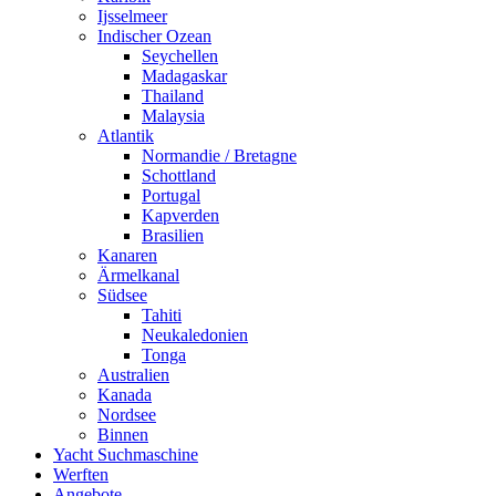
Ijsselmeer
Indischer Ozean
Seychellen
Madagaskar
Thailand
Malaysia
Atlantik
Normandie / Bretagne
Schottland
Portugal
Kapverden
Brasilien
Kanaren
Ärmelkanal
Südsee
Tahiti
Neukaledonien
Tonga
Australien
Kanada
Nordsee
Binnen
Yacht Suchmaschine
Werften
Angebote