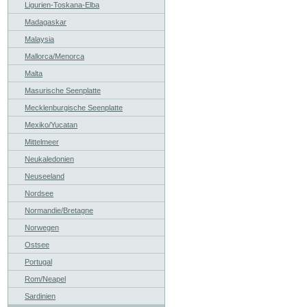
Ligurien-Toskana-Elba
Madagaskar
Malaysia
Mallorca/Menorca
Malta
Masurische Seenplatte
Mecklenburgische Seenplatte
Mexiko/Yucatan
Mittelmeer
Neukaledonien
Neuseeland
Nordsee
Normandie/Bretagne
Norwegen
Ostsee
Portugal
Rom/Neapel
Sardinien