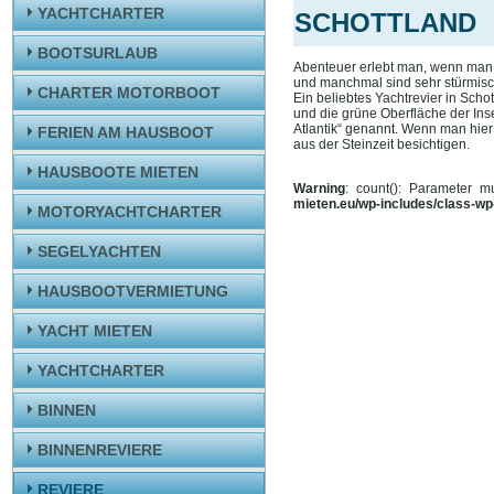
YACHTCHARTER
SCHOTTLAND
BOOTSURLAUB
Abenteuer erlebt man, wenn man d
und manchmal sind sehr stürmisch
CHARTER MOTORBOOT
Ein beliebtes Yachtrevier in Scho
und die grüne Oberfläche der Inse
Atlantik“ genannt. Wenn man hie
FERIEN AM HAUSBOOT
aus der Steinzeit besichtigen.
HAUSBOOTE MIETEN
Warning
: count(): Parameter 
mieten.eu/wp-includes/class-w
MOTORYACHTCHARTER
SEGELYACHTEN
HAUSBOOTVERMIETUNG
YACHT MIETEN
YACHTCHARTER
BINNEN
BINNENREVIERE
REVIERE