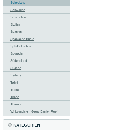
Schottland
Schweden
Seychellen
Sizilien
Spanien
Spanische Küste
Split/Dalmatien
Sporaden
Südengland
Südsee
Sydney
Tahiti
Türkei
Tonga
Thailand
Whitsundays / Great Barrier Reef
KATEGORIEN