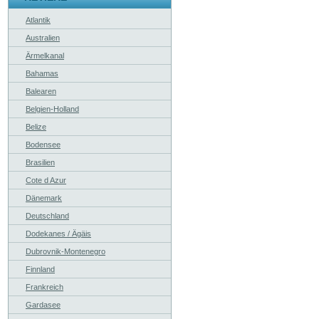
Atlantik
Australien
Ärmelkanal
Bahamas
Balearen
Belgien-Holland
Belize
Bodensee
Brasilien
Cote d Azur
Dänemark
Deutschland
Dodekanes / Ägäis
Dubrovnik-Montenegro
Finnland
Frankreich
Gardasee