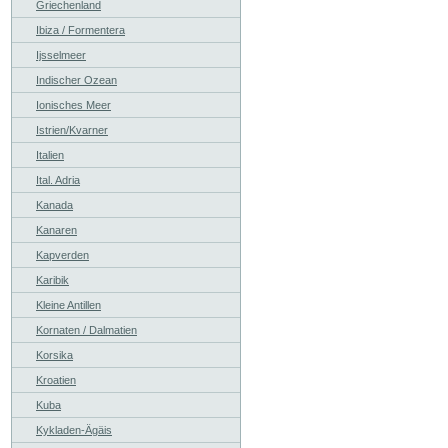
Griechenland
Ibiza / Formentera
Ijsselmeer
Indischer Ozean
Ionisches Meer
Istrien/Kvarner
Italien
Ital. Adria
Kanada
Kanaren
Kapverden
Karibik
Kleine Antillen
Kornaten / Dalmatien
Korsika
Kroatien
Kuba
Kykladen-Ägäis