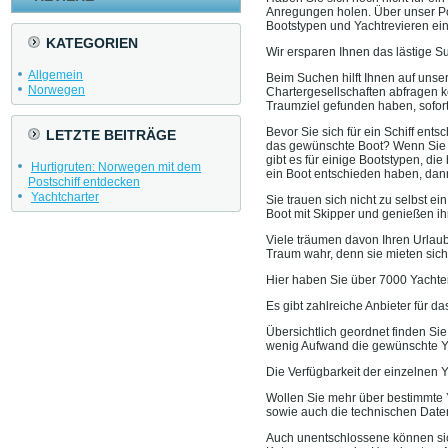
Anregungen holen. Über unser Por
Bootstypen und Yachtrevieren ein
KATEGORIEN
Wir ersparen Ihnen das lästige S
Allgemein
Beim Suchen hilft Ihnen auf unse
Norwegen
Chartergesellschaften abfragen k
Traumziel gefunden haben, sofort
Bevor Sie sich für ein Schiff ent
LETZTE BEITRÄGE
das gewünschte Boot? Wenn Sie n
gibt es für einige Bootstypen, di
Hurtigruten: Norwegen mit dem
ein Boot entschieden haben, dan
Postschiff entdecken
Yachtcharter
Sie trauen sich nicht zu selbst e
Boot mit Skipper und genießen ih
Viele träumen davon Ihren Urlaub
Traum wahr, denn sie mieten sich
Hier haben Sie über 7000 Yachten
Es gibt zahlreiche Anbieter für d
Übersichtlich geordnet finden Sie
wenig Aufwand die gewünschte Y
Die Verfügbarkeit der einzelnen 
Wollen Sie mehr über bestimmte Y
sowie auch die technischen Date
Auch unentschlossene können si