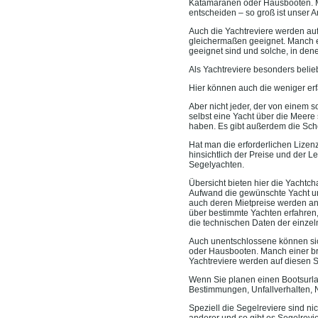
Katamaranen oder Hausbooten. Man
entscheiden – so groß ist unser A
Auch die Yachtreviere werden auf 
gleichermaßen geeignet. Manch e
geeignet sind und solche, in dene
Als Yachtreviere besonders belieb
Hier können auch die weniger erf
Aber nicht jeder, der von einem 
selbst eine Yacht über die Meer
haben. Es gibt außerdem die Sche
Hat man die erforderlichen Lizen
hinsichtlich der Preise und der L
Segelyachten.
Übersicht bieten hier die Yachtch
Aufwand die gewünschte Yacht un
auch deren Mietpreise werden an
über bestimmte Yachten erfahren
die technischen Daten der einzel
Auch unentschlossene können si
oder Hausbooten. Manch einer bra
Yachtreviere werden auf diesen S
Wenn Sie planen einen Bootsurlaub
Bestimmungen, Unfallverhalten, N
Speziell die Segelreviere sind n