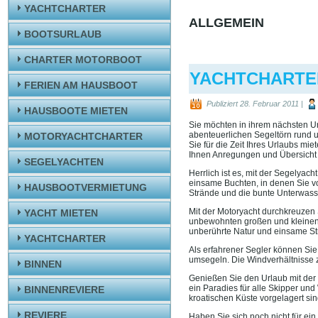
YACHTCHARTER
ALLGEMEIN
BOOTSURLAUB
CHARTER MOTORBOOT
YACHTCHARTE
FERIEN AM HAUSBOOT
Publiziert
28. Februar 2011
|
HAUSBOOTE MIETEN
Sie möchten in ihrem nächsten Ur
abenteuerlichen Segeltörn rund u
MOTORYACHTCHARTER
Sie für die Zeit Ihres Urlaubs mie
Ihnen Anregungen und Übersicht ü
SEGELYACHTEN
Herrlich ist es, mit der Segelya
einsame Buchten, in denen Sie v
HAUSBOOTVERMIETUNG
Strände und die bunte Unterwasser
Mit der Motoryacht durchkreuzen
YACHT MIETEN
unbewohnten großen und kleinen I
unberührte Natur und einsame St
YACHTCHARTER
Als erfahrener Segler können Sie
umsegeln. Die Windverhältnisse z
BINNEN
Genießen Sie den Urlaub mit der 
ein Paradies für alle Skipper und
BINNENREVIERE
kroatischen Küste vorgelagert sin
REVIERE
Haben Sie sich noch nicht für ei